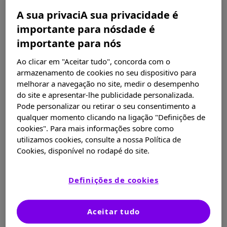
La insulino resistencia o resistencia a la
A sua privaciA sua privacidade é
insulina hace referencia a la dificultad que
importante para nósdade é
tiene la insulina en entrar a las células para
importante para nós
realizar sus acciones metabólicas.
Ao clicar em "Aceitar tudo", concorda com o
Para compensar esta situación el páncreas
armazenamento de cookies no seu dispositivo para
melhorar a navegação no site, medir o desempenho
responde produciendo mayor cantidad de
do site e apresentar-lhe publicidade personalizada.
Insulina y manteniendo así las glucemias
Pode personalizar ou retirar o seu consentimento a
normales.
qualquer momento clicando na ligação "Definições de
cookies". Para mais informações sobre como
La resistencia a la insulina puede, con el
utilizamos cookies, consulte a nossa Política de
tiempo, dar lugar al desarrollo de diabetes
Cookies, disponível no rodapé do site.
tipo 2.
Definições de cookies
Esto sucede cuando el páncreas ya no es
capaz de compensar esta resistencia
secretando mayor cantidad de insulina.
Aceitar tudo