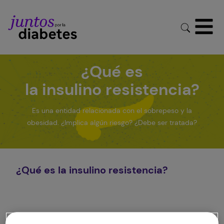
¿Qué es
la insulino resistencia?
Es una entidad relacionada con el sobrepeso y la
obesidad. ¿Implica algún riesgo? ¿Debe ser tratada?
¿Qué es la insulino resistencia?